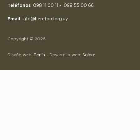
Teléfonos
098 11 00 11
-
098 55 00 66
Email
info@hereford.org.uy
Copyright © 2026
Diseño web:
Berlín
- Desarrollo web:
Solcre