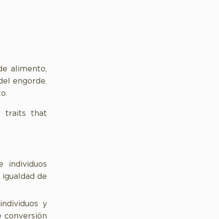
de alimento,
del engorde.
to.
traits that
 individuos
 igualdad de
individuos y
e conversión