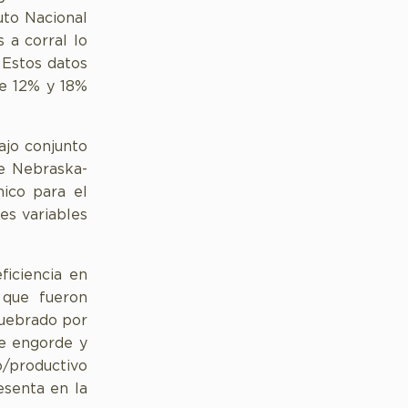
uto Nacional
 a corral lo
 Estos datos
re 12% y 18%
ajo conjunto
de Nebraska-
mico para el
es variables
ficiencia en
 que fueron
quebrado por
de engorde y
o/productivo
esenta en la