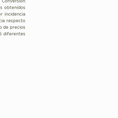
e Conversión
os obtenidos
r incidencia
cia respecto
io de precios
 diferentes