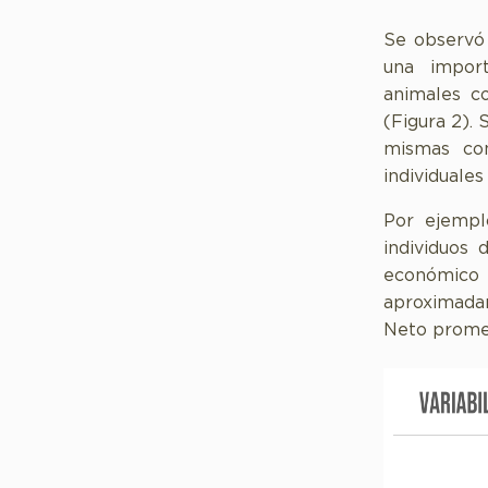
Se observó
una import
animales c
(Figura 2).
mismas con
individuale
Por ejempl
individuos 
económic
aproximadam
Neto promed