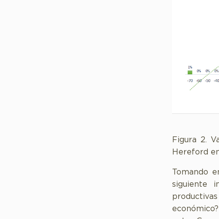
Figura 2. V
Hereford en
Tomando en 
siguiente 
productiva
económico? P