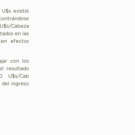
U$s existió
contrándose
 U$s/Cabeza
tados en las
ten efectos
jar con los
el resultado
0 U$s/Cab
 del ingreso