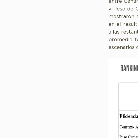
entre Ganan
y Peso de C
mostraron q
en el resul
a las restan
promedio t
escenarios d