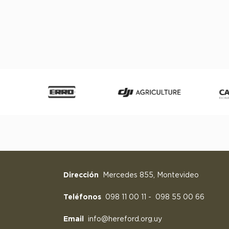
Dirección
Mercedes 855, Montevideo
Teléfonos
098 11 00 11
-
098 55 00 66
Email
info@hereford.org.uy