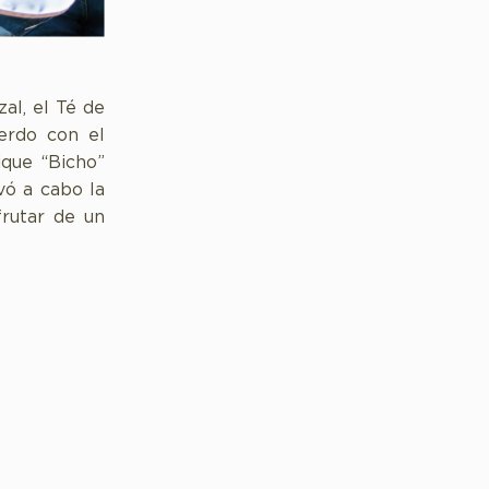
al, el Té de
erdo con el
ique “Bicho”
vó a cabo la
frutar de un