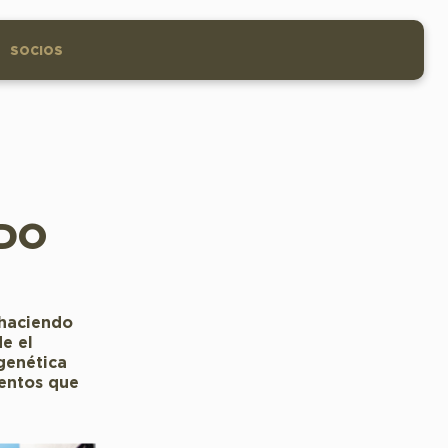
SOCIOS
NDO
 haciendo
de el
 genética
entos que