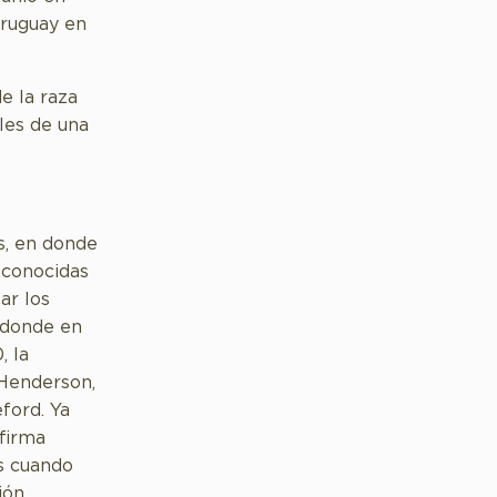
Uruguay en
e la raza
les de una
s, en donde
econocidas
ar los
 donde en
, la
 Henderson,
eford. Ya
 firma
es cuando
ión.