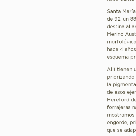
Santa María
de 92, un 8
destina al a
Merino Aust
morfológica
hace 4 años
esquema pro
Allí tienen
priorizando 
la pigmentac
de esos eje
Hereford de
forrajeras 
mostramos e
engorde, pr
que se adap