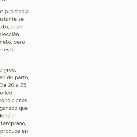
eat promedio
estante se
xto, crian
elección
pleto, pero
n este
.
digree,
dad de parto,
. De 20 a 25
olled
condiciones
l ganado que
e fácil
e temprano,
 produce en