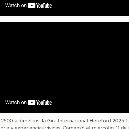
2500 kilómetros, la Gira Internacional Hereford 2025 f
oria y experiencias vividas. Comenzó el miércoles 11 de 