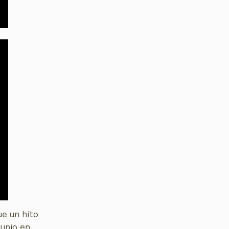
ue un híto
junio en