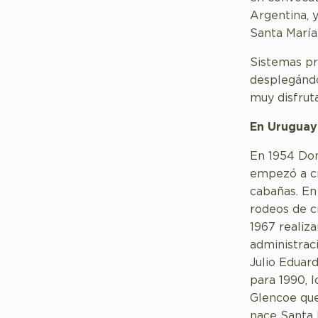
Argentina, y
Santa María
Sistemas pr
desplegándo
muy disfruta
En Uruguay
En 1954 Don
empezó a cr
cabañas. En
rodeos de c
1967 realiz
administrac
Julio Eduard
para 1990, l
Glencoe que
nace Santa 