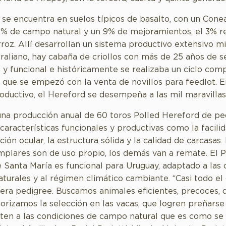
 se encuentra en suelos típicos de basalto, con un Con
8% de campo natural y un 9% de mejoramientos, el 3% r
rroz. Allí desarrollan un sistema productivo extensivo mi
raliano, hay cabaña de criollos con más de 25 años de s
 y funcional e históricamente se realizaba un ciclo com
 que se empezó con la venta de novillos para feedlot. E
ductivo, el Hereford se desempeña a las mil maravillas
 una producción anual de 60 toros Polled Hereford de pe
características funcionales y productivas como la facili
ión ocular, la estructura sólida y la calidad de carcasas
mplares son de uso propio, los demás van a remate. El P
 Santa María es funcional para Uruguay, adaptado a las 
naturales y al régimen climático cambiante. “Casi todo e
ra pedigree. Buscamos animales eficientes, precoces, d
iorizamos la selección en las vacas, que logren preñars
ten a las condiciones de campo natural que es como se