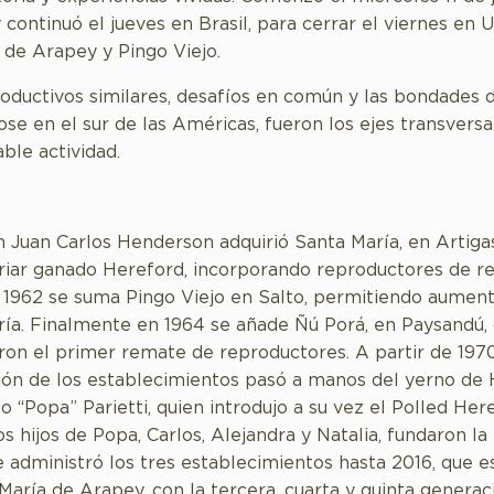
 continuó el jueves en Brasil, para cerrar el viernes en 
 de Arapey y Pingo Viejo.
oductivos similares, desafíos en común y las bondades d
se en el sur de las Américas, fueron los ejes transversa
ble actividad.
 Juan Carlos Henderson adquirió Santa María, en Artiga
iar ganado Hereford, incorporando reproductores de r
 1962 se suma Pingo Viejo en Salto, permitiendo aument
ría. Finalmente en 1964 se añade Ñú Porá, en Paysandú,
aron el primer remate de reproductores. A partir de 1970
ión de los establecimientos pasó a manos del yerno de
o “Popa” Parietti, quien introdujo a su vez el Polled Her
os hijos de Popa, Carlos, Alejandra y Natalia, fundaron la
 administró los tres establecimientos hasta 2016, que 
María de Arapey, con la tercera, cuarta y quinta generac