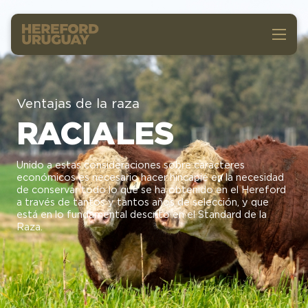
Ventajas de la raza
RACIALES
Unido a estas consideraciones sobre caracteres
económicos es necesario hacer hincapié en la necesidad
de conservar todo lo que se ha obtenido en el Hereford
a través de tantos y tantos años de selección, y que
está en lo fundamental descrito en el Standard de la
Raza.