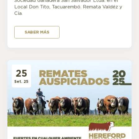
Sociedad Ganadera San Salvador Ltda. en el
Local Don Tito, Tacuarembó. Remata Valdéz y
Cía.
SABER MÁS
25
Set. 25